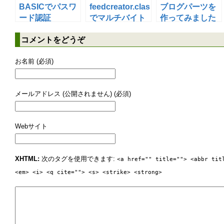
49
Return
z
BASICでパスワ
feedcreator.class.php
ブログパーツを
50
End
Function
ード認証
でマルチバイト
作ってみました
51
'-----------
対応
52
Sub
Amida.
wrLine
(
n
as
Byte
)
コメントをどうぞ
53
If
n =
1
Then
Print
"|---| | | |
54
If
n =
2
Then
Print
"| |---| | |
お名前 (必須)
55
If
n =
3
Then
Print
"| | |---| |
56
If
n =
4
Then
Print
"| | | |---|
57
If
n =
5
Then
Print
"| | | | |--
メールアドレス (公開されません) (必須)
58
If
n =
6
Then
Print
"| | | | | |
59
If
n =
7
Then
Print
"| | | | | |
60
End
Sub
61
'-----------
Webサイト
62
Function
Amida.
judge
(
a
(
)
as
Byte
, k
as
Byte
,
63
If
a
(
z
)
= k
Then
64
Return
1
XHTML:
次のタグを使用できます:
<a href="" title=""> <abbr tit
65
Else
<em> <i> <q cite=""> <s> <strike> <strong>
66
Return
0
67
End
If
68
End
Function
69
'-----------
70
Dim
ObjAMD
as
Amida