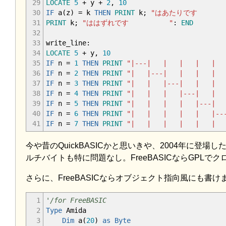
29
LOCATE
5
+
y
+
2
,
10
30
IF
a
(
z
)
=
k
THEN
PRINT
k;
"はあたりです
31
PRINT
k;
"ははずれです "
:
END
32
33
write_line:
34
LOCATE
5
+
y
,
10
35
IF
n
=
1
THEN
PRINT
"|---| | | | | 
36
IF
n
=
2
THEN
PRINT
"| |---| | | | 
37
IF
n
=
3
THEN
PRINT
"| | |---| | | 
38
IF
n
=
4
THEN
PRINT
"| | | |---| | 
39
IF
n
=
5
THEN
PRINT
"| | | | |---| 
40
IF
n
=
6
THEN
PRINT
"| | | | | |---
41
IF
n
=
7
THEN
PRINT
"| | | | | | |-
今や昔のQuickBASICかと思いきや、2004年に登場し
ルチバイトも特に問題なし。FreeBASICならGP
さらに、FreeBASICならオブジェクト指向風にも書け
1
'/for FreeBASIC
2
Type
Amida
3
Dim
a
(
20
)
as
Byte