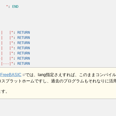
 "
:
END
| |"
:
RETURN
| |"
:
RETURN
| |"
:
RETURN
| |"
:
RETURN
| |"
:
RETURN
| |"
:
RETURN
--|"
:
RETURN
た
FreeBASIC
では、lang指定さえすれば、このままコンパイ
Lでクロスプラットホームですし、過去のプログラムもそれなりに活
ます。