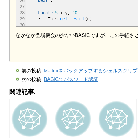
26
Next
y
27
28
Locate
5
+ y,
10
29
z = This.
get_result
(
c
)
30
31
Locate
5
+ y +
2
,
10
なかなか登場機会の少ないBASICですが、この手軽
32
If
This.
judge
(
a
(
)
,k,z
)
=
1
Then
33
Print
k;
"はあたりです "
34
Else
35
Print
k;
"ははずれです "
36
End
If
37
End
Constructor
前の投稿 :
Maildirをバックアップするシェルスクリ
38
'-----------
次の投稿 :
BASICでパスワード認証
39
Function
Amida.
get_result
(
c
as
Byte
)
as
Byte
40
Dim
z
as
Byte
関連記事:
41
If
c =
1
Then
Print
"○ × × × × × × 
42
If
c =
2
Then
Print
"× ○ × × × × × 
43
If
c =
3
Then
Print
"× × ○ × × × × 
44
If
c =
4
Then
Print
"× × × ○ × × × 
45
If
c =
5
Then
Print
"× × × × ○ × × 
46
If
c =
6
Then
Print
"× × × × × ○ × 
47
If
c =
7
Then
Print
"× × × × × × ○ 
48
If
c =
8
Then
Print
"× × × × × × × 