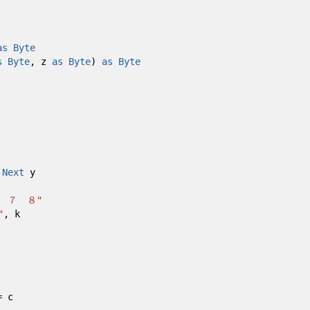
as
Byte
s
Byte
, z
as
Byte
)
as
Byte
:
Next
y
 ７ ８"
"
, k
 c