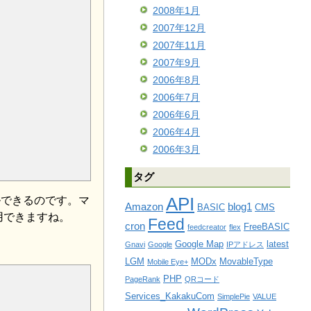
2008年1月
2007年12月
2007年11月
2007年9月
2006年8月
2006年7月
2006年6月
2006年4月
2006年3月
タグ
API
ルできるのです。マ
Amazon
blog1
BASIC
CMS
用できますね。
Feed
cron
FreeBASIC
feedcreator
flex
Google Map
latest
Gnavi
Google
IPアドレス
LGM
MODx
MovableType
Mobile Eye+
PHP
PageRank
QRコード
Services_KakakuCom
SimplePie
VALUE