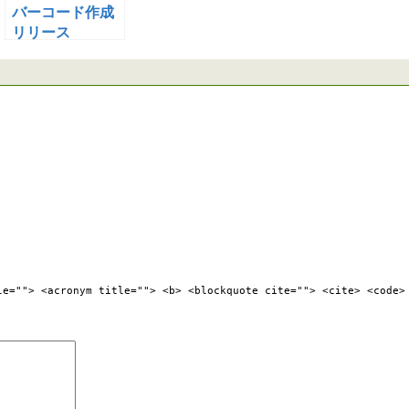
バーコード作成
リリース
 | | |"
 | | |"
 | | |"
 | | |"
-| | |"
---| |"
 |---|"
 z
as
Byte
)
as
Byte
le=""> <acronym title=""> <b> <blockquote cite=""> <cite> <code>