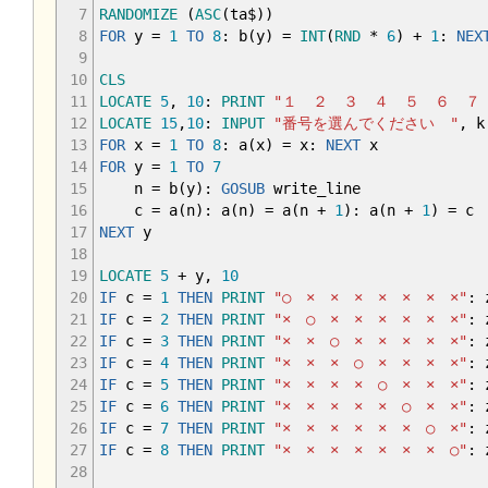
7
RANDOMIZE
(
ASC
(
ta$
)
)
8
FOR
y
=
1
TO
8
: b
(
y
)
=
INT
(
RND
*
6
)
+
1
:
NEX
9
10
CLS
11
LOCATE
5
,
10
:
PRINT
"１ ２ ３ ４ ５ ６ ７
12
LOCATE
15
,
10
:
INPUT
"番号を選んでください "
,
k
13
FOR
x
=
1
TO
8
: a
(
x
)
=
x:
NEXT
x
14
FOR
y
=
1
TO
7
15
n
=
b
(
y
)
:
GOSUB
write_line
16
c
=
a
(
n
)
: a
(
n
)
=
a
(
n
+
1
)
: a
(
n
+
1
)
=
c
17
NEXT
y
18
19
LOCATE
5
+
y
,
10
20
IF
c
=
1
THEN
PRINT
"○ × × × × × × ×"
:
21
IF
c
=
2
THEN
PRINT
"× ○ × × × × × ×"
:
22
IF
c
=
3
THEN
PRINT
"× × ○ × × × × ×"
:
23
IF
c
=
4
THEN
PRINT
"× × × ○ × × × ×"
:
24
IF
c
=
5
THEN
PRINT
"× × × × ○ × × ×"
:
25
IF
c
=
6
THEN
PRINT
"× × × × × ○ × ×"
:
26
IF
c
=
7
THEN
PRINT
"× × × × × × ○ ×"
:
27
IF
c
=
8
THEN
PRINT
"× × × × × × × ○"
:
28