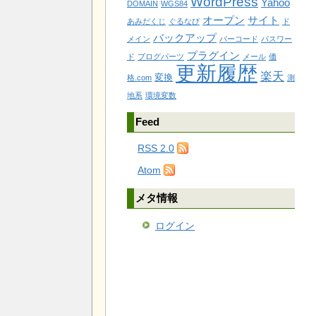
WordPress
Yahoo
DOMAIN
WGS84
オープン
サイト
あみだくじ
ぐるなび
ド
バックアップ
メイン
バーコード
パスワー
プラグイン
ド
ブログパーツ
メール
価
更新履歴
楽天
変換
格.com
測
地系
環境変数
Feed
RSS 2.0
Atom
メタ情報
ログイン