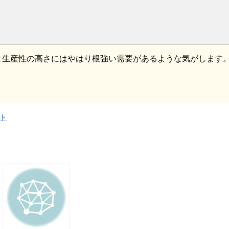
さと生産性の高さにはやはり根強い需要があるような気がします
プト
×"
: z =
1
×"
: z =
2
×"
: z =
3
×"
: z =
4
×"
: z =
5
×"
: z =
6
×"
: z =
7
○"
: z =
8