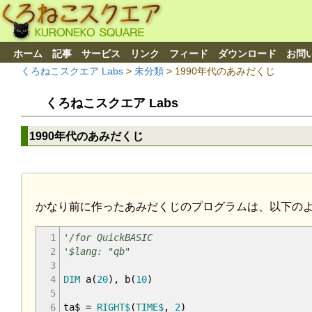
ホーム
記事
サービス
リンク
フィード
ダウンロード
お問
くろねこスクエア Labs
>
未分類
> 1990年代のあみだくじ
くろねこスクエア Labs
1990年代のあみだくじ
かなり前に作ったあみだくじのプログラムは、以下の
1
'/for QuickBASIC
2
'$lang: "qb"
3
4
DIM
a
(
20
)
,
b
(
10
)
5
6
ta$
=
RIGHT$
(
TIME$
,
2
)