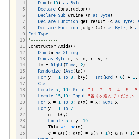
4
Dim
b
(
10
)
as
Byte
5
Declare
Constructor
(
)
6
Declare
Sub
wrLine
(
n
as
Byte
)
7
Declare
Function
get_result
(
c
as
Byte
)
8
Declare
Function
judge
(
a
(
)
as
Byte
, k
a
9
End
Type
10
'-----------
11
Constructor Amida
(
)
12
Dim
ta
as
String
13
Dim
as
Byte
c, k, n, x, y, z
14
ta =
Right
(
Time
,
2
)
15
Randomize
(
Asc
(
ta
)
)
16
For
y =
1
To
8
: b
(
y
)
=
Int
(
Rnd
*
6
)
+
1
17
Cls
18
Locate
5
,
10
:
Print
"１ ２ ３ ４ ５ ６
19
Locate
15
,
10
:
Input
"番号を選んでください 
20
For
x =
1
To
8
: a
(
x
)
= x:
Next
x
21
For
y =
1
To
7
22
n = b
(
y
)
23
Locate
5
+ y,
10
24
This.
wrLine
(
n
)
25
c = a
(
n
)
: a
(
n
)
= a
(
n +
1
)
: a
(
n +
1
)
=