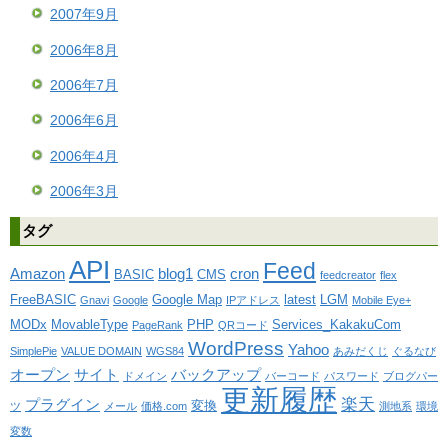
2007年9月
2006年8月
2006年7月
2006年6月
2006年4月
2006年3月
タグ
API
Feed
Amazon
blog1
cron
BASIC
CMS
feedcreator
flex
FreeBASIC
Google Map
latest
LGM
Gnavi
Google
IPアドレス
Mobile Eye+
MODx
MovableType
PHP
Services_KakakuCom
PageRank
QRコード
WordPress
Yahoo
SimplePie
VALUE DOMAIN
WGS84
あみだくじ
ぐるなび
オープン
サイト
バックアップ
ドメイン
バーコード
パスワード
ブログパー
更新履歴
楽天
プラグイン
変換
ツ
メール
価格.com
測地系
環境
変数