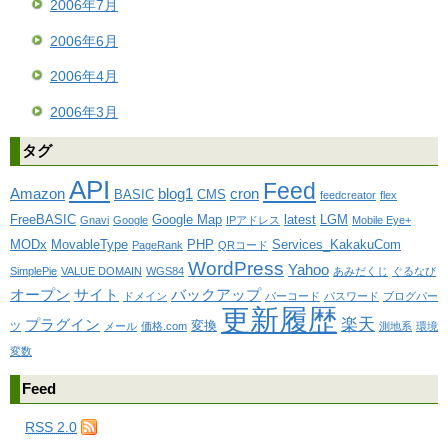
2006年7月
2006年6月
2006年4月
2006年3月
タグ
API
Feed
Amazon
blog1
cron
BASIC
CMS
feedcreator
flex
FreeBASIC
Google Map
latest
LGM
Gnavi
Google
IPアドレス
Mobile Eye+
MODx
MovableType
PHP
Services_KakakuCom
PageRank
QRコード
WordPress
Yahoo
SimplePie
VALUE DOMAIN
WGS84
あみだくじ
ぐるなび
オープン
サイト
バックアップ
ドメイン
バーコード
パスワード
ブログパー
更新履歴
楽天
プラグイン
変換
ツ
メール
価格.com
測地系
環境
変数
Feed
RSS 2.0