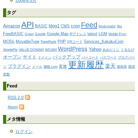
2006年3月
タグ
API
Feed
Amazon
blog1
cron
BASIC
CMS
feedcreator
flex
FreeBASIC
Google Map
latest
LGM
Gnavi
Google
IPアドレス
Mobile Eye+
MODx
MovableType
PHP
Services_KakakuCom
PageRank
QRコード
WordPress
Yahoo
SimplePie
VALUE DOMAIN
WGS84
あみだくじ
ぐるなび
オープン
サイト
バックアップ
ドメイン
バーコード
パスワード
ブログパー
更新履歴
楽天
プラグイン
変換
ツ
メール
価格.com
測地系
環境
変数
Feed
RSS 2.0
Atom
メタ情報
ログイン