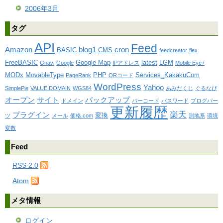
2006年3月
タグ
API
Feed
Amazon
blog1
cron
BASIC
CMS
feedcreator
flex
FreeBASIC
Google Map
latest
LGM
Gnavi
Google
IPアドレス
Mobile Eye+
MODx
MovableType
PHP
Services_KakakuCom
PageRank
QRコード
WordPress
Yahoo
SimplePie
VALUE DOMAIN
WGS84
あみだくじ
ぐるなび
オープン
サイト
バックアップ
ドメイン
バーコード
パスワード
ブログパー
更新履歴
楽天
プラグイン
変換
ツ
メール
価格.com
測地系
環境
変数
Feed
RSS 2.0
Atom
メタ情報
ログイン