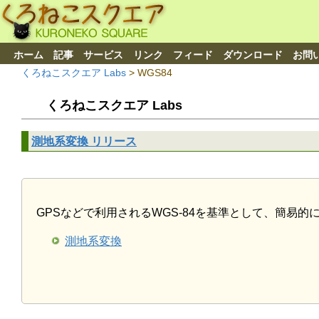
ホーム
記事
サービス
リンク
フィード
ダウンロード
お問
くろねこスクエア Labs
>
WGS84
くろねこスクエア Labs
測地系変換 リリース
GPSなどで利用されるWGS-84を基準として、簡易
測地系変換