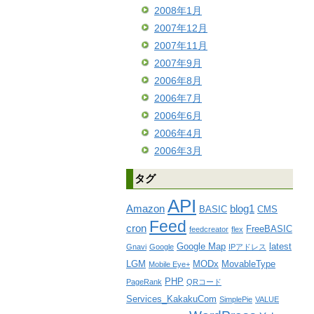
2008年1月
2007年12月
2007年11月
2007年9月
2006年8月
2006年7月
2006年6月
2006年4月
2006年3月
タグ
API
Amazon
blog1
BASIC
CMS
Feed
cron
FreeBASIC
feedcreator
flex
Google Map
latest
Gnavi
Google
IPアドレス
LGM
MODx
MovableType
Mobile Eye+
PHP
PageRank
QRコード
Services_KakakuCom
SimplePie
VALUE