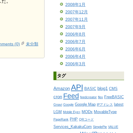
した。
2008年1月
2007年12月
2007年11月
2007年9月
2006年8月
2006年7月
ments (0)
未分類
2006年6月
2006年4月
2006年3月
タグ
API
Amazon
blog1
BASIC
CMS
Feed
cron
FreeBASIC
feedcreator
flex
Google Map
latest
Gnavi
Google
IPアドレス
LGM
MODx
MovableType
Mobile Eye+
PHP
PageRank
QRコード
Services_KakakuCom
SimplePie
VALUE