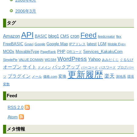
2006年4月
2006年3月
タグ
API
Feed
Amazon
blog1
cron
BASIC
CMS
feedcreator
flex
FreeBASIC
Google Map
latest
LGM
Gnavi
Google
IPアドレス
Mobile Eye+
MODx
MovableType
PHP
Services_KakakuCom
PageRank
QRコード
WordPress
Yahoo
SimplePie
VALUE DOMAIN
WGS84
あみだくじ
ぐるなび
オープン
サイト
バックアップ
ドメイン
バーコード
パスワード
ブログパー
更新履歴
楽天
プラグイン
変換
ツ
メール
価格.com
測地系
環境
変数
Feed
RSS 2.0
Atom
メタ情報