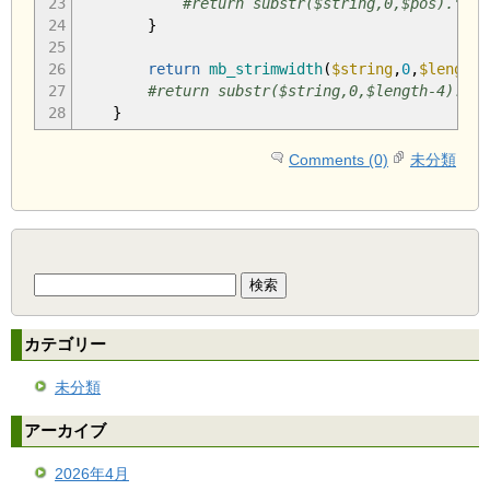
23
#return substr($string,0,$pos)." ..
24
}
25
26
return
mb_strimwidth
(
$string
,
0
,
$length
-
27
#return substr($string,0,$length-4)." .
28
}
Comments (0)
未分類
検
索:
カテゴリー
未分類
アーカイブ
2026年4月