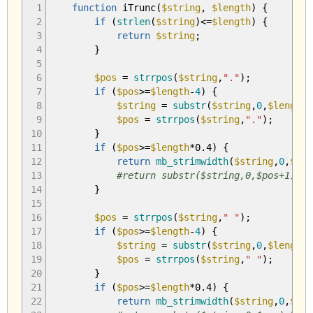
1
function
iTrunc
(
$string
,
$length
)
{
2
if
(
strlen
(
$string
)
<=
$length
)
{
3
return
$string
;
4
}
5
6
$pos
=
strrpos
(
$string
,
"."
)
;
7
if
(
$pos
>=
$length
-
4
)
{
8
$string
=
substr
(
$string
,
0
,
$length
-
9
$pos
=
strrpos
(
$string
,
"."
)
;
10
}
11
if
(
$pos
>=
$length
*
0.4
)
{
12
return
mb_strimwidth
(
$string
,
0
,
$pos
13
#return substr($string,0,$pos+1)." 
14
}
15
16
$pos
=
strrpos
(
$string
,
" "
)
;
17
if
(
$pos
>=
$length
-
4
)
{
18
$string
=
substr
(
$string
,
0
,
$length
-
19
$pos
=
strrpos
(
$string
,
" "
)
;
20
}
21
if
(
$pos
>=
$length
*
0.4
)
{
22
return
mb_strimwidth
(
$string
,
0
,
$pos