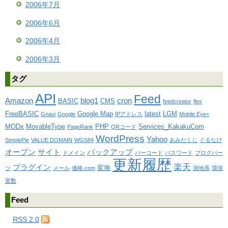
2006年7月
2006年6月
2006年4月
2006年3月
タグ
API
Feed
Amazon
blog1
cron
BASIC
CMS
feedcreator
flex
FreeBASIC
Google Map
latest
LGM
Gnavi
Google
IPアドレス
Mobile Eye+
MODx
MovableType
PHP
Services_KakakuCom
PageRank
QRコード
WordPress
Yahoo
SimplePie
VALUE DOMAIN
WGS84
あみだくじ
ぐるなび
オープン
サイト
バックアップ
ドメイン
バーコード
パスワード
ブログパー
更新履歴
楽天
プラグイン
変換
ツ
メール
価格.com
測地系
環境
変数
Feed
RSS 2.0