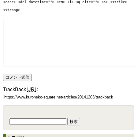
<code> <del datetime=""> <em> <i> <q cite=""> <s> <strike>
<strong>
TrackBack
URI
:
検
索: