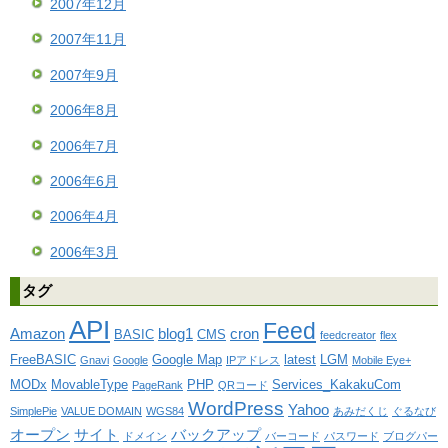
2007年12月
2007年11月
2007年9月
2006年8月
2006年7月
2006年6月
2006年4月
2006年3月
タグ
API
Feed
Amazon
blog1
cron
BASIC
CMS
feedcreator
flex
FreeBASIC
Google Map
latest
LGM
Gnavi
Google
IPアドレス
Mobile Eye+
MODx
MovableType
PHP
Services_KakakuCom
PageRank
QRコード
WordPress
Yahoo
SimplePie
VALUE DOMAIN
WGS84
あみだくじ
ぐるなび
オープン
サイト
バックアップ
ドメイン
バーコード
パスワード
ブログパー