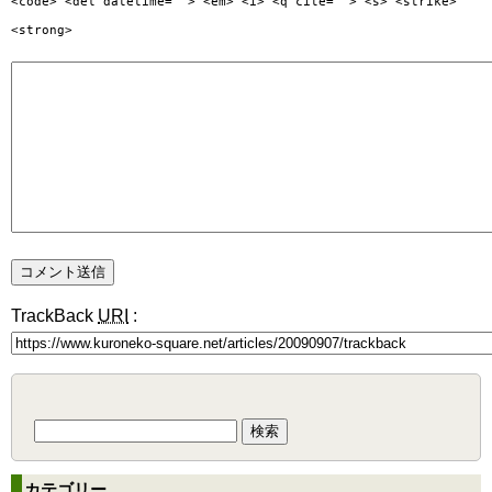
<code> <del datetime=""> <em> <i> <q cite=""> <s> <strike>
<strong>
TrackBack
URI
:
検
索:
カテゴリー