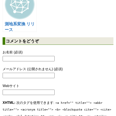
66
67
//leader + number + checkdigit + trailer
68
$numstring
=
$this
->
_coding_map
[
'leader'
]
.
i
69
return
$numstring
;
測地系変換 リリ
70
}
ース
コメントをどうぞ
お名前 (必須)
メールアドレス (公開されません) (必須)
Webサイト
XHTML:
次のタグを使用できます:
<a href="" title=""> <abbr
title=""> <acronym title=""> <b> <blockquote cite=""> <cite>