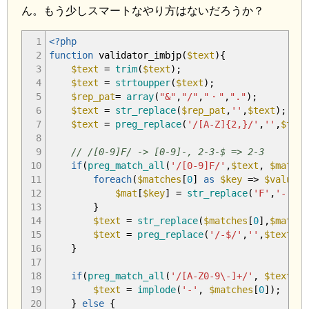
ん。もう少しスマートなやり方はないだろうか？
1
<?php
2
function
validator_imbjp
(
$text
)
{
3
$text
=
trim
(
$text
)
;
4
$text
=
strtoupper
(
$text
)
;
5
$rep_pat
=
array
(
"&"
,
"/"
,
"・"
,
"."
)
;
6
$text
=
str_replace
(
$rep_pat
,
''
,
$text
)
;
7
$text
=
preg_replace
(
'/[A-Z]{2,}/'
,
''
,
$text
8
9
// /[0-9]F/ -> [0-9]-, 2-3-$ => 2-3
10
if
(
preg_match_all
(
'/[0-9]F/'
,
$text
,
$matche
11
foreach
(
$matches
[
0
]
as
$key
=>
$value
)
{
12
$mat
[
$key
]
=
str_replace
(
'F'
,
'-'
,
$v
13
}
14
$text
=
str_replace
(
$matches
[
0
]
,
$mat
,
$t
15
$text
=
preg_replace
(
'/-$/'
,
''
,
$text
)
;
16
}
17
18
if
(
preg_match_all
(
'/[A-Z0-9\-]+/'
,
$text
,
$
19
$text
=
implode
(
'-'
,
$matches
[
0
]
)
;
20
}
else
{