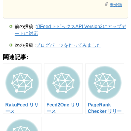
43
for
(
$baridx
=
0
;
$baridx
<
strlen
(
$thi
未分類
44
$numstring
[
]
=
substr
(
$this
->
_codin
45
$baridx
=
$baridx
+
3
;
46
}
47
}
前の投稿 :
Y!Feed トピックスAPI Version2にアップデ
48
ートに対応
49
//numstring length check(add and remove)
50
if
(
count
(
$numstring
)
<
20
)
{
次の投稿 :
ブログパーツを作ってみました
51
for
(
$idx
=
count
(
$numstring
)
;
$idx
<
20
52
$numstring
[
]
=
'432'
;
関連記事:
53
}
54
}
55
$numstring
=
array_slice
(
$numstring
,
0
,
20
)
;
56
57
//Check digit
58
foreach
(
$numstring
as
$value
)
{
59
$checksum
=
$checksum
+
$this
->
_checkdg
60
}
RakuFeed リリ
Feed2One リリ
PageRank
61
if
(
(
$checksum
%
19
)
==
0
)
{
ース
ース
Checker リリー
62
$checkdigit
=
0
;
ス
63
}
else
{
64
$checkdigit
=
(
19
-
(
$checksum
%
19
)
)
;
65
}