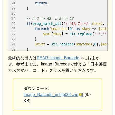
21
return
;
22
}
23
24
// A-2 => A2, L-B => LB
25
if
(
preg_match_all
(
'/-*[A-Z]-*/'
,
$text
,
$mat
26
foreach
(
$matches
[
0
]
as
$key
=>
$value
)
{
27
$mat
[
$key
]
=
str_replace
(
'-'
,
''
,
$va
28
}
29
$text
=
str_replace
(
$matches
[
0
]
,
$mat
,
$t
30
}
31
最終的な出力は
PEAR::Image_Barcode
におまか
32
$text
=
str_replace
(
'--'
,
'-'
,
$text
)
;
せ。参考までに、Image_Barcodeで使える「日本郵便
33
if
(
substr
(
$text
,
3
,
1
)
==
'-'
)
{
34
$text
=
substr_replace
(
$text
,
''
,
3
,
1
)
;
カスタマバーコード」クラスを置いておきます。
35
}
36
if
(
substr
(
$text
,
7
,
1
)
==
'-'
)
{
37
$text
=
substr_replace
(
$text
,
''
,
7
,
1
)
;
ダウンロード:
38
}
Image_Barcode_imbjp001.zip
(8.7
39
40
KB)
//numstring
41
for
(
$idx
=
0
;
$idx
<
strlen
(
$text
)
;
$idx
++
42
$char
=
substr
(
$text
,
$idx
,
1
)
;