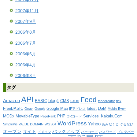
2007年11月
2007年9月
2006年8月
2006年7月
2006年6月
2006年4月
2006年3月
タグ
API
Feed
Amazon
blog1
cron
BASIC
CMS
feedcreator
flex
FreeBASIC
Google Map
latest
LGM
Gnavi
Google
IPアドレス
Mobile Eye+
MODx
MovableType
PHP
Services_KakakuCom
PageRank
QRコード
WordPress
Yahoo
SimplePie
VALUE DOMAIN
WGS84
あみだくじ
ぐるなび
オープン
サイト
バックアップ
ドメイン
バーコード
パスワード
ブログパー