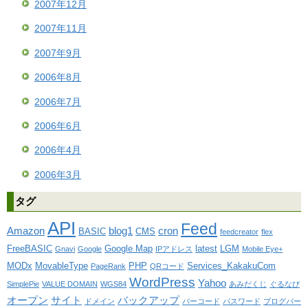
2007年12月
2007年11月
2007年9月
2006年8月
2006年7月
2006年6月
2006年4月
2006年3月
タグ
API
Feed
Amazon
blog1
cron
BASIC
CMS
feedcreator
flex
FreeBASIC
Google Map
latest
LGM
Gnavi
Google
IPアドレス
Mobile Eye+
MODx
MovableType
PHP
Services_KakakuCom
PageRank
QRコード
WordPress
Yahoo
SimplePie
VALUE DOMAIN
WGS84
あみだくじ
ぐるなび
オープン
サイト
バックアップ
ドメイン
バーコード
パスワード
ブログパー