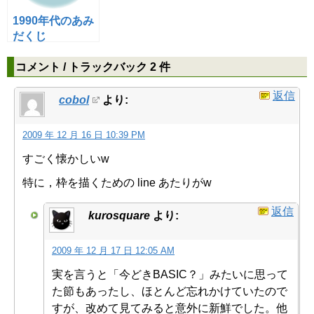
63
exeexit:
1990年代のあみ
64
CLS
0
だくじ
65
END
コメント / トラックバック 2 件
返信
cobol
より:
2009 年 12 月 16 日 10:39 PM
すごく懐かしいw
特に，枠を描くための line あたりがw
返信
kurosquare
より:
2009 年 12 月 17 日 12:05 AM
実を言うと「今どきBASIC？」みたいに思って
た節もあったし、ほとんど忘れかけていたので
すが、改めて見てみると意外に新鮮でした。他