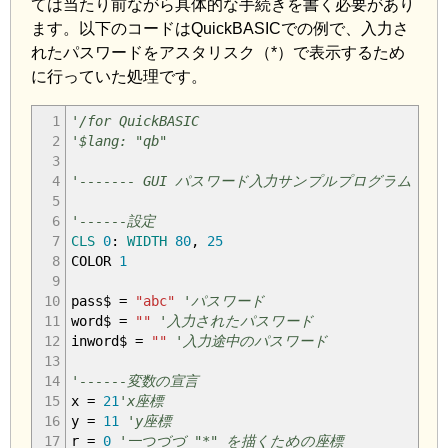
ては当たり前ながら具体的な手続きを書く必要があり
ます。以下のコードはQuickBASICでの例で、入力さ
れたパスワードをアスタリスク（*）で表示するため
に行っていた処理です。
1
'/for QuickBASIC
2
'$lang: "qb"
3
4
'------- GUI パスワード入力サンプルプログラム
5
6
'------設定
7
CLS
0
:
WIDTH
80
,
25
8
COLOR
1
9
10
pass$
=
"abc"
'パスワード
11
word$
=
""
'入力されたパスワード
12
inword$
=
""
'入力途中のパスワード
13
14
'------変数の宣言
15
x
=
21
'x座標
16
y
=
11
'y座標
17
r
=
0
'一つづづ "*" を描くための座標