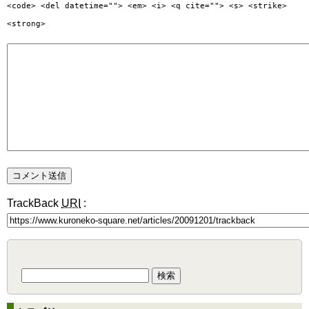
<code> <del datetime=""> <em> <i> <q cite=""> <s> <strike>
<strong>
TrackBack
URI
:
検
索: