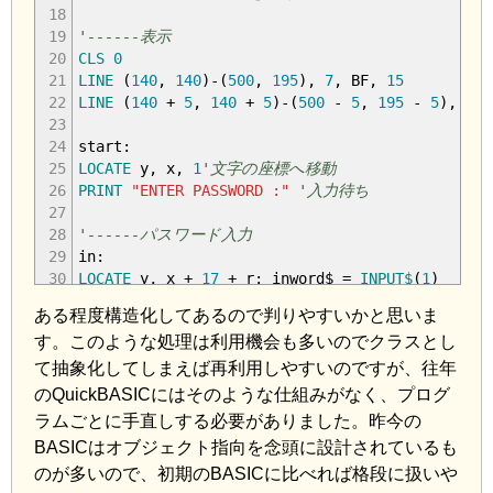
18
19
'------表示
20
CLS
0
21
LINE
(
140
,
140
)
-
(
500
,
195
)
,
7
,
BF
,
15
22
LINE
(
140
+
5
,
140
+
5
)
-
(
500
-
5
,
195
-
5
)
,
1
,
23
24
start:
25
LOCATE
y
,
x
,
1
'文字の座標へ移動
26
PRINT
"ENTER PASSWORD :"
'入力待ち
27
28
'------パスワード入力
29
in:
30
LOCATE
y
,
x
+
17
+
r: inword$
=
INPUT$
(
1
)
31
ある程度構造化してあるので判りやすいかと思いま
32
IF
inword$
=
CHR$
(
8
)
THEN
GOTO
backspace
'Bac
す。このような処理は利用機会も多いのでクラスとし
33
IF
inword$
=
CHR$
(
13
)
THEN
GOTO
yorn
'Enter 
34
IF
r
<=
22
THEN
PRINT
"*"
: r
=
r
+
1
'"*" を
て抽象化してしまえば再利用しやすいのですが、往年
35
のQuickBASICにはそのような仕組みがなく、プログ
36
'------入力したパスワードを合成
ラムごとに手直しする必要がありました。昨今の
37
word$
=
word$
+
inword$
BASICはオブジェクト指向を念頭に設計されているも
38
のが多いので、初期のBASICに比べれば格段に扱いや
39
'------パスワード入力に戻る