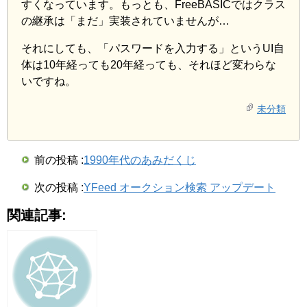
40
back:
すくなっています。もっとも、FreeBASICではクラス
41
inword$
=
""
の継承は「まだ」実装されていませんが…
42
GOTO
in
43
それにしても、「パスワードを入力する」というUI自
44
'------バックスペース
体は10年経っても20年経っても、それほど変わらな
45
backspace:
いですね。
46
IF
r
>=
1
THEN
r
=
r
-
1
ELSE
GOTO
yorn
47
LOCATE
y
,
x
+
17
+
r
未分類
48
PRINT
" "
49
GOTO
in
50
51
'------パスワードの比較・確認
前の投稿 :
1990年代のあみだくじ
52
yorn:
53
IF
word$
=
pass$
THEN
GOTO
exeexit
次の投稿 :
YFeed オークション検索 アップデート
54
55
'------入力された情報の削除
関連記事:
56
word$
=
""
57
inword$
=
""
58
r
=
0
59
CLS
2
60
GOTO
start
'やりなおし
61
62
'------終了