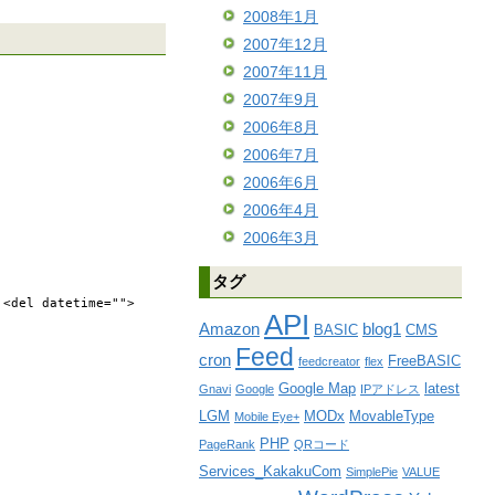
2008年1月
2007年12月
2007年11月
2007年9月
2006年8月
2006年7月
2006年6月
2006年4月
2006年3月
タグ
 <del datetime="">
API
Amazon
blog1
BASIC
CMS
Feed
cron
FreeBASIC
feedcreator
flex
Google Map
latest
Gnavi
Google
IPアドレス
LGM
MODx
MovableType
Mobile Eye+
PHP
PageRank
QRコード
Services_KakakuCom
SimplePie
VALUE