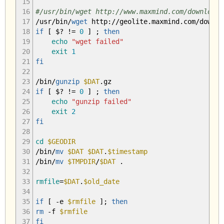
15
16
#/usr/bin/wget http://www.maxmind.com/download/
17
/
usr
/
bin
/
wget
http:
//
geolite.maxmind.com
/
downlo
18
if
[
$?
!
=
0
]
;
then
19
echo
"wget failed"
20
exit
1
21
fi
22
23
/
bin
/
gunzip
$DAT
.gz
24
if
[
$?
!
=
0
]
;
then
25
echo
"gunzip failed"
26
exit
2
27
fi
28
29
cd
$GEODIR
30
/
bin
/
mv
$DAT
$DAT
.
$timestamp
31
/
bin
/
mv
$TMPDIR
/
$DAT
.
32
33
rmfile
=
$DAT
.
$old_date
34
35
if
[
-e
$rmfile
]
;
then
36
rm
-f
$rmfile
37
fi