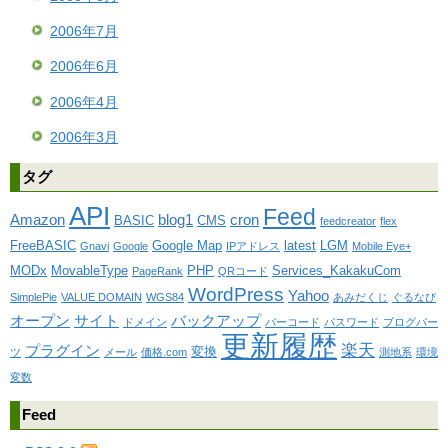
2006年7月
2006年6月
2006年4月
2006年3月
タグ
API
Feed
Amazon
blog1
cron
BASIC
CMS
feedcreator
flex
FreeBASIC
Google Map
latest
LGM
Gnavi
Google
IPアドレス
Mobile Eye+
MODx
MovableType
PHP
Services_KakakuCom
PageRank
QRコード
WordPress
Yahoo
SimplePie
VALUE DOMAIN
WGS84
あみだくじ
ぐるなび
オープン
サイト
バックアップ
ドメイン
バーコード
パスワード
ブログパー
更新履歴
楽天
プラグイン
変換
ツ
メール
価格.com
測地系
環境
変数
Feed