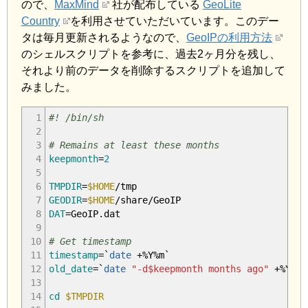
ので、
MaxMind
社が配布している
GeoLite
Country
を利用させていただいています。このデー
タは毎月更新されるようなので、
GeoIPの利用方法
のシェルスクリプトを参考に、過去2ヶ月分を残し、
それより前のデータを削除するスクリプトを追加して
みました。
1
#! /bin/sh
2
3
# Remains at least these months
4
keepmonth
=
2
5
6
TMPDIR
=
$HOME
/
tmp
7
GEODIR
=
$HOME
/
share
/
GeoIP
8
DAT
=GeoIP.dat
9
10
# Get timestamp
11
timestamp
=
`
date
+
%
Y
%
m
`
12
old_date
=
`
date
"-d
$keepmonth
months ago"
+
%
Y
%
m
`
13
14
cd
$TMPDIR