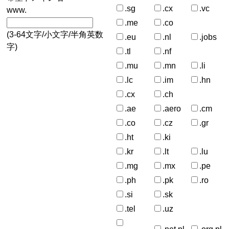
.sg
.cx
.vc
www.
.me
.co
(3-64文字/小文字/半角英数
.eu
.nl
.jobs
字)
.tl
.nf
.mu
.mn
.li
.lc
.im
.hn
.cx
.ch
.ae
.aero
.cm
.co
.cz
.gr
.ht
.ki
.kr
.lt
.lu
.mg
.mx
.pe
.ph
.pk
.ro
.si
.sk
.tel
.uz