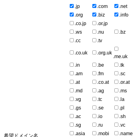
.jp
.com
.net
.org
.biz
.info
.co.jp
.or.jp
.ws
.nu
.bz
.cc
.tv
.co.uk
.org.uk
.me.uk
.in
.be
.tk
.am
.fm
.sc
.at
.co.at
.or.at
.md
.ag
.ms
.vg
.tc
.la
.gs
.se
.pl
.ac
.io
.sh
.sg
.ru
.vc
.asia
.mobi
.name
希望ドメイン名